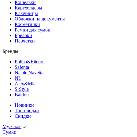
Кошельки
Картхолдеры
Ключницы
Обложки на документы
Косметички
Ремни для сумок
Брелоки
Перчатки
Бренды
Polina&Eiterou
Safenta
Natale Navetta
NL
Alex&Mia
S-Style
Baidou
Новинки
Топ продаж
Скидки
Мужское
Сумки