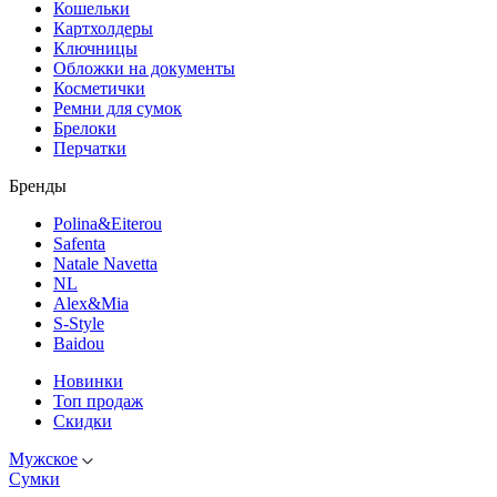
Кошельки
Картхолдеры
Ключницы
Обложки на документы
Косметички
Ремни для сумок
Брелоки
Перчатки
Бренды
Polina&Eiterou
Safenta
Natale Navetta
NL
Alex&Mia
S-Style
Baidou
Новинки
Топ продаж
Скидки
Мужское
Сумки