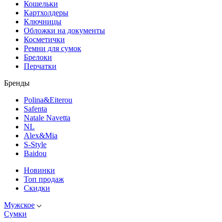
Кошельки
Картхолдеры
Ключницы
Обложки на документы
Косметички
Ремни для сумок
Брелоки
Перчатки
Бренды
Polina&Eiterou
Safenta
Natale Navetta
NL
Alex&Mia
S-Style
Baidou
Новинки
Топ продаж
Скидки
Мужское
Сумки