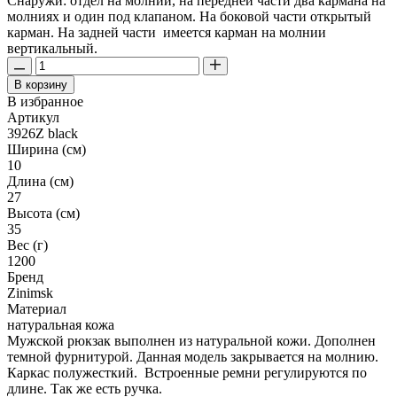
Снаружи: отдел на молнии, на передней части два кармана на
молниях и один под клапаном. На боковой части открытый
карман. На задней части имеется карман на молнии
вертикальный.
В корзину
В избранное
Артикул
3926Z black
Ширина (см)
10
Длина (см)
27
Высота (см)
35
Вес (г)
1200
Бренд
Zinimsk
Материал
натуральная кожа
Мужской рюкзак выполнен из натуральной кожи. Дополнен
темной фурнитурой. Данная модель закрывается на молнию.
Каркас полужесткий. Встроенные ремни регулируются по
длине. Так же есть ручка.