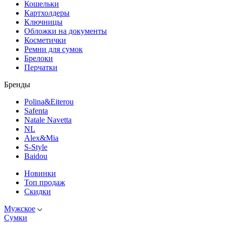
Кошельки
Картхолдеры
Ключницы
Обложки на документы
Косметички
Ремни для сумок
Брелоки
Перчатки
Бренды
Polina&Eiterou
Safenta
Natale Navetta
NL
Alex&Mia
S-Style
Baidou
Новинки
Топ продаж
Скидки
Мужское
Сумки