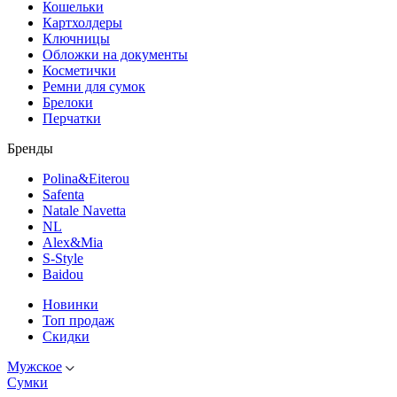
Кошельки
Картхолдеры
Ключницы
Обложки на документы
Косметички
Ремни для сумок
Брелоки
Перчатки
Бренды
Polina&Eiterou
Safenta
Natale Navetta
NL
Alex&Mia
S-Style
Baidou
Новинки
Топ продаж
Скидки
Мужское
Сумки