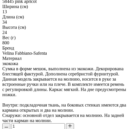
58445 pink apricot
Ширина (см)
13
Длина (см)
34
Высота (см)
24
Вес (г)
800
Бренд
Velina Fabbiano-Safenta
Материал
экокожа
Сумка в форме мешок, выполнена из экокожи. Декорирована
блестящей фактурой. Дополнена серебристой фурнитурой.
Данная модель закрывается на молнию, носится в руке за
встроенные ручки или на плече. В комплекте имеется ремень
с регулировкой длины. Каркас мягкий. На дне предусмотрены
ножки.
Внутри: подкладочная ткань, на боковых стенках имеются два
кармана открытых и два на молнии.
Снаружи: основной отдел закрывается на молнию. На задней
части карман на молнии.