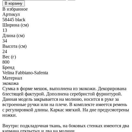
В корзину
В избранное
Артикул
58445 black
Ширина (см)
13
Длина (см)
34
Высота (см)
24
Вес (г)
800
Бренд
Velina Fabbiano-Safenta
Материал
экокожа
Сумка в форме мешок, выполнена из экокожи. Декорирована
блестящей фактурой. Дополнена серебристой фурнитурой.
Данная модель закрывается на молнию, носится в руке за
встроенные ручки или на плече. В комплекте имеется ремень
с регулировкой длины. Каркас мягкий. На дне предусмотрены
ножки.
Внутри: подкладочная ткань, на боковых стенках имеются два
кармана открытых и два на молнии.