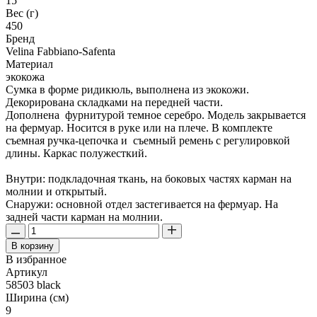
15
Вес (г)
450
Бренд
Velina Fabbiano-Safenta
Материал
экокожа
Сумка в форме ридикюль, выполнена из экокожи.
Декорирована складками на передней части.
Дополнена фурнитурой темное серебро. Модель закрывается
на фермуар. Носится в руке или на плече. В комплекте
съемная ручка-цепочка и съемный ремень с регулировкой
длины. Каркас полужесткий.
Внутри: подкладочная ткань, на боковых частях карман на
молнии и открытый.
Снаружи: основной отдел застегивается на фермуар. На
задней части карман на молнии.
В корзину
В избранное
Артикул
58503 black
Ширина (см)
9