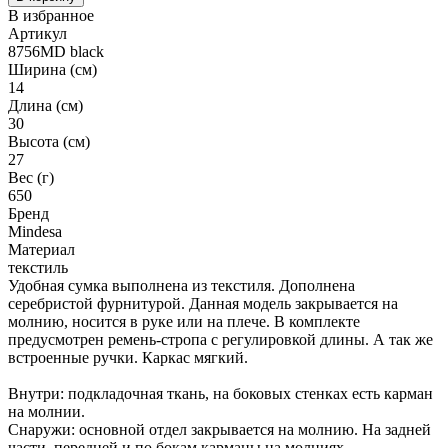
В избранное
Артикул
8756MD black
Ширина (см)
14
Длина (см)
30
Высота (см)
27
Вес (г)
650
Бренд
Mindesa
Материал
текстиль
Удобная сумка выполнена из текстиля. Дополнена
серебристой фурнитурой. Данная модель закрывается на
молнию, носится в руке или на плече. В комплекте
предусмотрен ремень-стропа с регулировкой длины. А так же
встроенные ручки. Каркас мягкий.
Внутри: подкладочная ткань, на боковых стенках есть карман
на молнии.
Снаружи: основной отдел закрывается на молнию. На задней
части, передней и по бокам карманы на молниях.