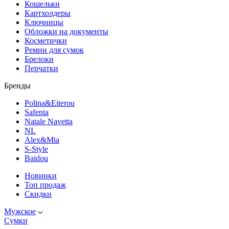
Кошельки
Картхолдеры
Ключницы
Обложки на документы
Косметички
Ремни для сумок
Брелоки
Перчатки
Бренды
Polina&Eiterou
Safenta
Natale Navetta
NL
Alex&Mia
S-Style
Baidou
Новинки
Топ продаж
Скидки
Мужское
Сумки