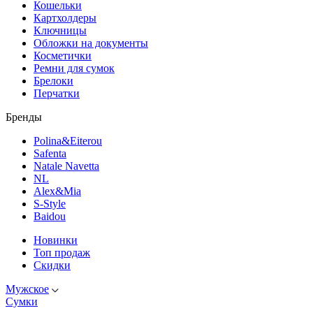
Кошельки
Картхолдеры
Ключницы
Обложки на документы
Косметички
Ремни для сумок
Брелоки
Перчатки
Бренды
Polina&Eiterou
Safenta
Natale Navetta
NL
Alex&Mia
S-Style
Baidou
Новинки
Топ продаж
Скидки
Мужское
Сумки